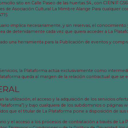
cilio sito en Calle Paseo de las huertas 54., con CIF/NIF G567
es de Asociación Cultural La Mimbre Alange Para cualquier con
4715
uario implica necesariamente, y sin reservas, el conocimiento
 lea de detenidamente cada vez que quiera acceder a La Plataf
eado una herramienta para la Publicación de eventos y compra
Servicios, la Plataforma actúa exclusivamente como intermedi
Plataforma queda al margen de la relación contractual que se es
ERAL
la utilización, el acceso y la adquisición de los servicios ofe
a “Plataforma”) y bajo cualquiera de los subdominios o página
dos que el titular de La Plataforma pone a disposición de sus us
ario y el acceso a los procesos de contratación a través de La
tos Términos y Condiciones y de la Política de Privacidad, los