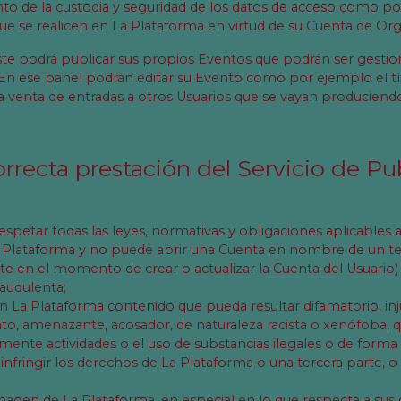
o de la custodia y seguridad de los datos de acceso como por
que se realicen en La Plataforma en virtud de su Cuenta de Or
ste podrá publicar sus propios Eventos que podrán ser gestio
n ese panel podrán editar su Evento como por ejemplo el títul
 venta de entradas a otros Usuarios que se vayan produciend
correcta prestación del Servicio de P
petar todas las leyes, normativas y obligaciones aplicables a 
 Plataforma y no puede abrir una Cuenta en nombre de un te
e en el momento de crear o actualizar la Cuenta del Usuario)
raudulenta;
n La Plataforma contenido que pueda resultar difamatorio, inj
to, amenazante, acosador, de naturaleza racista o xenófoba, q
fomente actividades o el uso de substancias ilegales o de forma
nfringir los derechos de La Plataforma o una tercera parte, o
imagen de La Plataforma, en especial en lo que respecta a sus