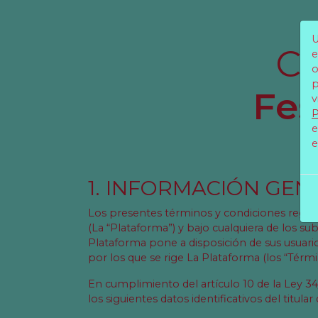
U
C
e
o
p
Fes
v
P
e
e
1. INFORMACIÓN GEN
Los presentes términos y condiciones regulan 
(La “Plataforma”) y bajo cualquiera de los s
Plataforma pone a disposición de sus usuarios
por los que se rige La Plataforma (los “Térmi
En cumplimiento del artículo 10 de la Ley 34
los siguientes datos identificativos del titula