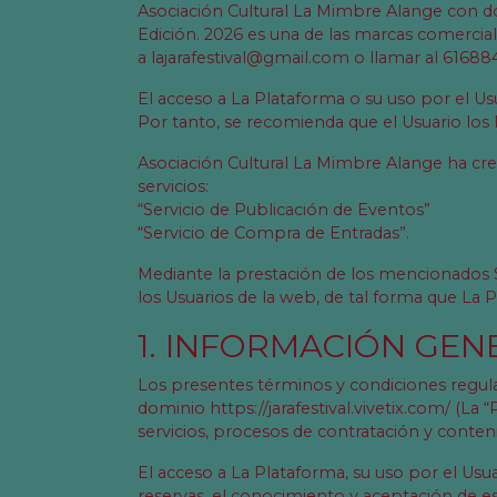
Asociación Cultural La Mimbre Alange con domi
Edición. 2026 es una de las marcas comercial
a
lajarafestival@gmail.com
o llamar al 61688
El acceso a La Plataforma o su uso por el Us
Por tanto, se recomienda que el Usuario los
Asociación Cultural La Mimbre Alange ha cr
servicios:
“Servicio de Publicación de Eventos”
“Servicio de Compra de Entradas”.
Mediante la prestación de los mencionados 
los Usuarios de la web, de tal forma que La 
1. INFORMACIÓN GEN
Los presentes términos y condiciones regulan 
dominio https://jarafestival.vivetix.com/ (L
servicios, procesos de contratación y conteni
El acceso a La Plataforma, su uso por el Usu
reservas, el conocimiento y aceptación de es