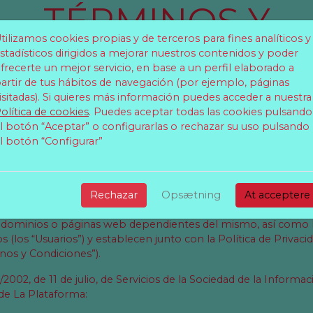
TÉRMINOS Y
tilizamos cookies propias y de terceros para fines analíticos y
ONDICIONES
La J
stadísticos dirigidos a mejorar nuestros contenidos y poder
frecerte un mejor servicio, en base a un perfil elaborado a
artir de tus hábitos de navegación (por ejemplo, páginas
tival. Tercera Edic
isitadas). Si quieres más información puedes acceder a nuestra
olítica de cookies
. Puedes aceptar todas las cookies pulsando
l botón “Aceptar” o configurarlas o rechazar su uso pulsando
2026
l botón “Configurar”
ERAL
Rechazar
Opsætning
At acceptere
la utilización y el acceso de la web, alojada bajo el nombre de
ubdominios o páginas web dependientes del mismo, así como los
 (los “Usuarios”) y establecen junto con la Política de Privac
nos y Condiciones”).
/2002, de 11 de julio, de Servicios de la Sociedad de la Inform
r de La Plataforma: