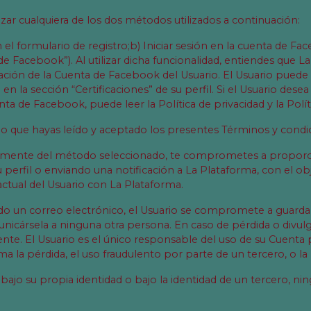
izar cualquiera de los dos métodos utilizados a continuación:
 el formulario de registro;b) Iniciar sesión en la cuenta de Fa
Facebook”). Al utilizar dicha funcionalidad, entiendes que La
ión de la Cuenta de Facebook del Usuario. El Usuario puede e
la sección “Certificaciones” de su perfil. Si el Usuario des
nta de Facebook, puede leer la Política de privacidad y la Polí
io que hayas leído y aceptado los presentes Términos y condici
ntemente del método seleccionado, te comprometes a proporcio
perfil o enviando una notificación a La Plataforma, con el obj
ractual del Usuario con La Plataforma.
ando un correo electrónico, el Usuario se compromete a guarda
unicársela a ninguna otra persona. En caso de pérdida o divul
e. El Usuario es el único responsable del uso de su Cuenta p
la pérdida, el uso fraudulento por parte de un tercero, o la 
, bajo su propia identidad o bajo la identidad de un tercero, ni