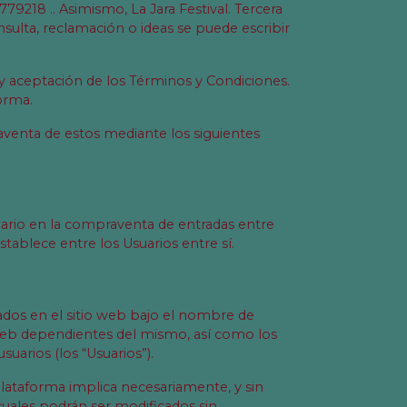
79218 .. Asimismo, La Jara Festival. Tercera
sulta, reclamación o ideas se puede escribir
 y aceptación de los Términos y Condiciones.
orma.
venta de estos mediante los siguientes
ario en la compraventa de entradas entre
tablece entre los Usuarios entre sí.
rtados en el sitio web bajo el nombre de
s web dependientes del mismo, así como los
uarios (los “Usuarios”).
 Plataforma implica necesariamente, y sin
 cuales podrán ser modificados sin