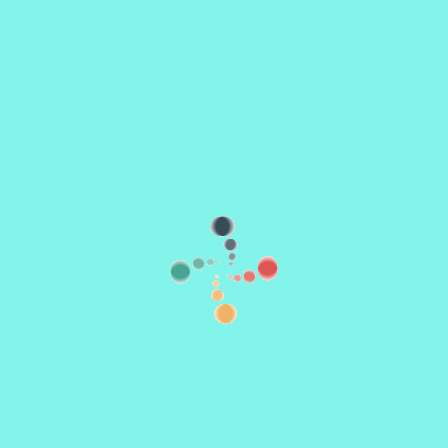
Horário no formato 24h -> HH:mm
🗓️
🗑️
adicionar mais datas
Añadir en grupo
Opções de ingressos
Moeda:
Já tenho um site com meu evento, clique se quiser apenas
promovê-lo e não usar outros recursos
Título:
O nome dos ingressos, por exemplo: Entrada geral, entrada gratuita, 2
bebidas, brinde, etc.
Preço
Los asistente pagarán
IVA incluido.
El organizador recibirá
IVA incluido.
Quantidade: