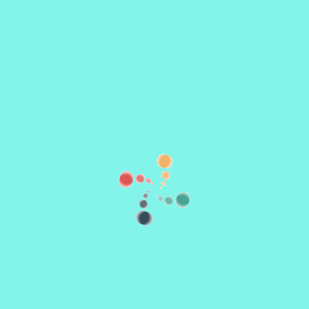
Uhrzeit im 24h-Format -> HH:mm
🗓️
🗑️
weitere Termine hinzufügen
Añadir en grupo
Ticketoptionen
Währung:
Ich habe bereits eine Website mit meiner Veranstaltung, klicken
Sie darauf, wenn Sie nur dafür werben und keine anderen
Funktionen nutzen möchten
Titel:
Der Name der Tickets, zum Beispiel: Allgemeiner Eintritt, freier Eintritt, 2
Getränke, Geschenk usw.
Preis